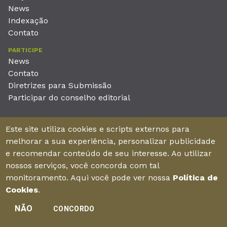
News
Indexação
Contato
PARTICIPE
News
Contato
Diretrizes para Submissão
Participar do conselho editorial
EDITORA
Este site utiliza cookies e scripts externos para
Unieducar Inteligência Educacional Ltda
melhorar a sua experiência, personalizar publicidade
CNPJ: 05.569.970/0001-26
e recomendar conteúdo de seu interesse. Ao utilizar
Av. Desembargador Moreira, No. 2001 – 11º andar - Bairro
nossos serviços, você concorda com tal
Aldeota
monitoramento. Aqui você pode ver nossa
Política de
Fortaleza – Ceará - Brasil - CEP 60170-001
Cookies
.
NÃO
CONCORDO
Enviar manuscrito
©2026Todos os direitos reservados