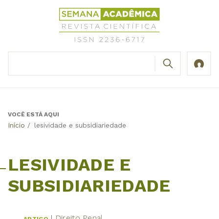
Jump
Revista
to
Científica
navigation
Semana
Acadêmica
BUSCAR
ISSN
Formulário
2236-
de
6717
busca
VOCÊ ESTÁ AQUI
Back
Início
/
lesividade e subsidiariedade
to
top
LESIVIDADE E
SUBSIDIARIEDADE
Direito Penal