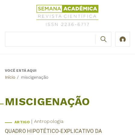
Jump
Revista
to
Científica
navigation
Semana
Acadêmica
BUSCAR
ISSN
Formulário
2236-
de
6717
busca
VOCÊ ESTÁ AQUI
Back
Início
/
miscigenação
to
top
MISCIGENAÇÃO
Antropologia
ARTIGO
QUADRO HIPOTÉTICO-EXPLICATIVO DA