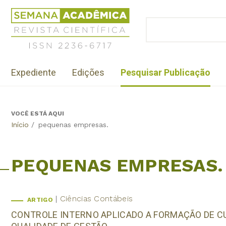
Jump
Revista
to
Científica
BUSCAR
navigation
Formulário
Semana
de
Acadêmica
busca
ISSN
Menu
2236-
Expediente
Edições
Pesquisar Publicação
institutional
6717
VOCÊ ESTÁ AQUI
Back
Início
/
pequenas empresas.
to
top
PEQUENAS EMPRESAS.
Ciências Contábeis
ARTIGO
CONTROLE INTERNO APLICADO A FORMAÇÃO DE 