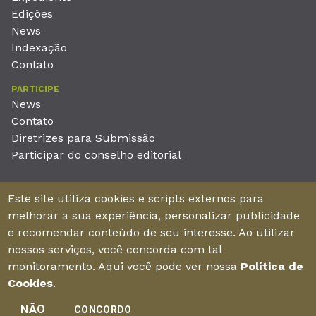
Edições
News
Indexação
Contato
PARTICIPE
News
Contato
Diretrizes para Submissão
Participar do conselho editorial
EDITORA
Este site utiliza cookies e scripts externos para
Unieducar Inteligência Educacional Ltda
melhorar a sua experiência, personalizar publicidade
CNPJ: 05.569.970/0001-26
e recomendar conteúdo de seu interesse. Ao utilizar
Av. Desembargador Moreira, No. 2001 – 11º andar - Bairro
nossos serviços, você concorda com tal
Aldeota
monitoramento. Aqui você pode ver nossa
Política de
Fortaleza – Ceará - Brasil - CEP 60170-001
Cookies
.
NÃO
CONCORDO
Enviar manuscrito