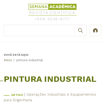
Jump
Revista
to
Científica
navigation
Semana
Acadêmica
BUSCAR
ISSN
Formulário
2236-
de
6717
busca
VOCÊ ESTÁ AQUI
Back
Início
/
pintura industrial
to
top
PINTURA INDUSTRIAL
Operações Industriais e Equipamentos
ARTIGO
para Engenharia