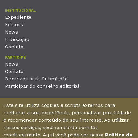
INSTITUCIONAL
Expediente
Edições
News
Indexação
Contato
PARTICIPE
News
Contato
Diretrizes para Submissão
Participar do conselho editorial
EDITORA
Este site utiliza cookies e scripts externos para
Unieducar Inteligência Educacional Ltda
melhorar a sua experiência, personalizar publicidade
CNPJ: 05.569.970/0001-26
e recomendar conteúdo de seu interesse. Ao utilizar
Av. Desembargador Moreira, No. 2001 – 11º andar - Bairro
nossos serviços, você concorda com tal
Aldeota
monitoramento. Aqui você pode ver nossa
Política de
Fortaleza – Ceará - Brasil - CEP 60170-001