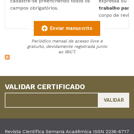
cadastre-se preenchendo todos os
expressa ou ul
campos obrigatórios.
trabalho para 
corpo de reviso
Enviar manuscrito
Periódico mensal de acesso livre e
gratuito, devidamente registrada junto
ao IBICT.
VALIDAR CERTIFICADO
Revista Científica Semana Acadêmica ISSN 2236-6717