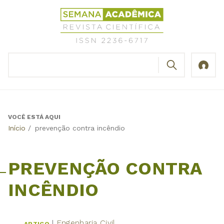
Jump
Revista
to
Científica
navigation
Semana
Acadêmica
BUSCAR
ISSN
Formulário
2236-
de
6717
busca
VOCÊ ESTÁ AQUI
Back
Início
/
prevenção contra incêndio
to
top
PREVENÇÃO CONTRA
INCÊNDIO
Engenharia Civil