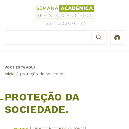
Jump
Revista
to
Científica
navigation
Semana
Acadêmica
BUSCAR
ISSN
Formulário
2236-
de
6717
busca
VOCÊ ESTÁ AQUI
Back
Início
/
proteção da sociedade.
to
top
PROTEÇÃO DA
SOCIEDADE.
Direito Processual Penal