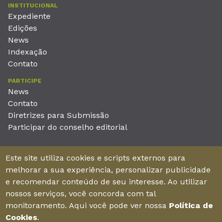
INSTITUCIONAL
Expediente
Edições
News
Indexação
Contato
PARTICIPE
News
Contato
Diretrizes para Submissão
Participar do conselho editorial
EDITORA
Este site utiliza cookies e scripts externos para
Unieducar Inteligência Educacional Ltda
melhorar a sua experiência, personalizar publicidade
CNPJ: 05.569.970/0001-26
e recomendar conteúdo de seu interesse. Ao utilizar
Av. Desembargador Moreira, No. 2001 – 11º andar - Bairro
nossos serviços, você concorda com tal
Aldeota
monitoramento. Aqui você pode ver nossa
Política de
Fortaleza – Ceará - Brasil - CEP 60170-001
Cookies
.