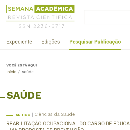
Jump
Revista
to
Científica
BUSCAR
navigation
Formulário
Semana
de
Acadêmica
busca
ISSN
Menu
2236-
Expediente
Edições
Pesquisar Publicação
institutional
6717
VOCÊ ESTÁ AQUI
Back
Início
/
saúde
to
top
SAÚDE
Ciências da Saúde
ARTIGO
REABILITAÇÃO OCUPACIONAL DO CARGO DE EDUCAD