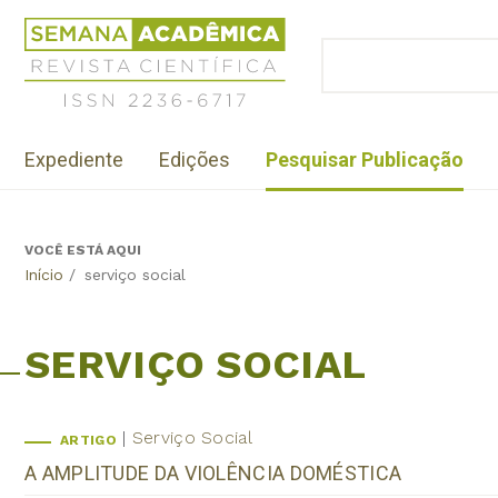
Jump
Revista
to
Científica
BUSCAR
navigation
Formulário
Semana
de
Acadêmica
busca
ISSN
Menu
2236-
Expediente
Edições
Pesquisar Publicação
institutional
6717
VOCÊ ESTÁ AQUI
Back
Início
/
serviço social
to
top
SERVIÇO SOCIAL
Serviço Social
ARTIGO
A AMPLITUDE DA VIOLÊNCIA DOMÉSTICA