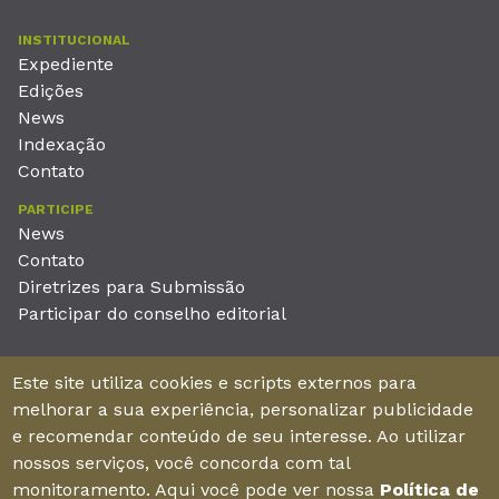
INSTITUCIONAL
Expediente
Edições
News
Indexação
Contato
PARTICIPE
News
Contato
Diretrizes para Submissão
Participar do conselho editorial
EDITORA
Este site utiliza cookies e scripts externos para
Unieducar Inteligência Educacional Ltda
melhorar a sua experiência, personalizar publicidade
CNPJ: 05.569.970/0001-26
e recomendar conteúdo de seu interesse. Ao utilizar
Av. Desembargador Moreira, No. 2001 – 11º andar - Bairro
nossos serviços, você concorda com tal
Aldeota
monitoramento. Aqui você pode ver nossa
Política de
Fortaleza – Ceará - Brasil - CEP 60170-001