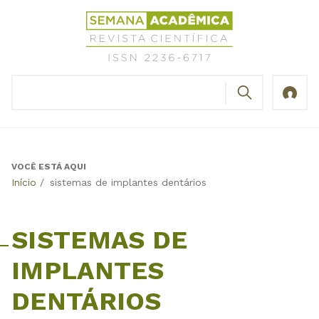
Jump
Revista
to
Científica
navigation
Semana
Acadêmica
BUSCAR
ISSN
Formulário
2236-
de
6717
busca
VOCÊ ESTÁ AQUI
Back
Início
/
sistemas de implantes dentários
to
top
SISTEMAS DE
IMPLANTES
DENTÁRIOS