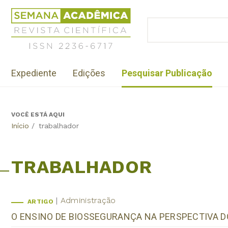
Jump
Revista
to
Científica
BUSCAR
navigation
Formulário
Semana
de
Acadêmica
busca
ISSN
Menu
2236-
Expediente
Edições
Pesquisar Publicação
institutional
6717
VOCÊ ESTÁ AQUI
Back
Início
/
trabalhador
to
top
TRABALHADOR
Administração
ARTIGO
O ENSINO DE BIOSSEGURANÇA NA PERSPECTIVA D