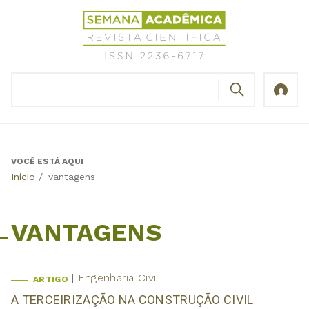
Jump
Revista
to
Científica
navigation
Semana
Acadêmica
BUSCAR
ISSN
Formulário
2236-
de
6717
busca
VOCÊ ESTÁ AQUI
Back
Início
/
vantagens
to
top
VANTAGENS
Engenharia Civil
ARTIGO
A TERCEIRIZAÇÃO NA CONSTRUÇÃO CIVIL