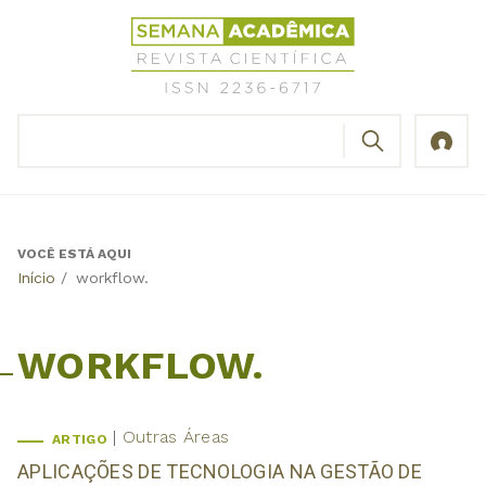
Jump
Revista
to
Científica
navigation
Semana
Acadêmica
BUSCAR
ISSN
Formulário
2236-
de
6717
busca
VOCÊ ESTÁ AQUI
Back
Início
/
workflow.
to
top
WORKFLOW.
Outras Áreas
ARTIGO
APLICAÇÕES DE TECNOLOGIA NA GESTÃO DE