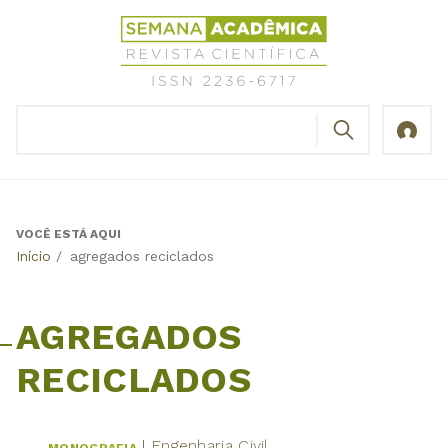
Jump
Revista
to
Científica
navigation
Semana
Acadêmica
BUSCAR
ISSN
Formulário
2236-
de
6717
busca
VOCÊ ESTÁ AQUI
Back
Início
/
agregados reciclados
to
top
AGREGADOS
RECICLADOS
Engenharia Civil