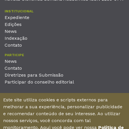
INSTITUCIONAL
Expediente
Edições
News
Indexação
Contato
PARTICIPE
News
Contato
Diretrizes para Submissão
Participar do conselho editorial
EDITORA
Este site utiliza cookies e scripts externos para
Unieducar Inteligência Educacional Ltda
melhorar a sua experiência, personalizar publicidade
CNPJ: 05.569.970/0001-26
e recomendar conteúdo de seu interesse. Ao utilizar
Av. Desembargador Moreira, No. 2001 – 11º andar - Bairro
nossos serviços, você concorda com tal
Aldeota
monitoramento. Aqui você pode ver nossa
Política de