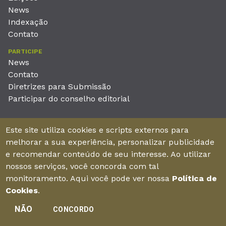
News
Indexação
Contato
PARTICIPE
News
Contato
Diretrizes para Submissão
Participar do conselho editorial
EDITORA
Este site utiliza cookies e scripts externos para
Unieducar Inteligência Educacional Ltda
melhorar a sua experiência, personalizar publicidade
CNPJ: 05.569.970/0001-26
e recomendar conteúdo de seu interesse. Ao utilizar
Av. Desembargador Moreira, No. 2001 – 11º andar - Bairro
nossos serviços, você concorda com tal
Aldeota
monitoramento. Aqui você pode ver nossa
Política de
Fortaleza – Ceará - Brasil - CEP 60170-001
Cookies
.
NÃO
CONCORDO
Enviar manuscrito
©2026Todos os direitos reservados