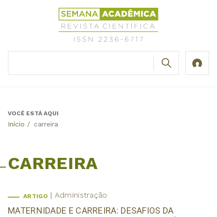
Jump
Revista
to
Científica
navigation
Semana
Acadêmica
BUSCAR
ISSN
Formulário
2236-
de
6717
busca
VOCÊ ESTÁ AQUI
Back
Início
/
carreira
to
top
CARREIRA
Administração
ARTIGO
MATERNIDADE E CARREIRA: DESAFIOS DA