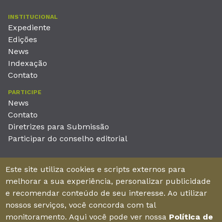
INSTITUCIONAL
Expediente
Edições
News
Indexação
Contato
PARTICIPE
News
Contato
Diretrizes para Submissão
Participar do conselho editorial
EDITORA
Este site utiliza cookies e scripts externos para
Unieducar Inteligência Educacional Ltda
melhorar a sua experiência, personalizar publicidade
CNPJ: 05.569.970/0001-26
e recomendar conteúdo de seu interesse. Ao utilizar
Av. Desembargador Moreira, No. 2001 – 11º andar - Bairro
nossos serviços, você concorda com tal
Aldeota
monitoramento. Aqui você pode ver nossa
Política de
Fortaleza – Ceará - Brasil - CEP 60170-001