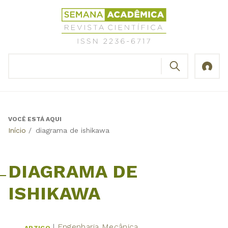
Jump
Revista
to
Científica
navigation
Semana
Acadêmica
BUSCAR
ISSN
Formulário
2236-
de
6717
busca
VOCÊ ESTÁ AQUI
Back
Início
/
diagrama de ishikawa
to
top
DIAGRAMA DE
ISHIKAWA
Engenharia Mecânica