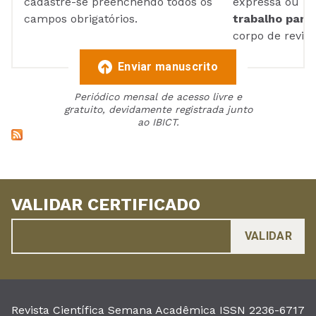
cadastre-se preenchendo todos os
expressa ou ul
campos obrigatórios.
trabalho para 
corpo de reviso
Enviar manuscrito
Periódico mensal de acesso livre e
gratuito, devidamente registrada junto
ao IBICT.
VALIDAR CERTIFICADO
Revista Científica Semana Acadêmica ISSN 2236-6717