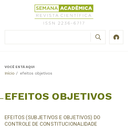
Jump
Revista
to
Científica
navigation
Semana
Acadêmica
BUSCAR
ISSN
Formulário
2236-
de
6717
busca
VOCÊ ESTÁ AQUI
Back
Início
/
efeitos objetivos
to
top
EFEITOS OBJETIVOS
EFEITOS (SUBJETIVOS E OBJETIVOS) DO
CONTROLE DE CONSTITUCIONALIDADE