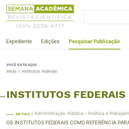
Jump
Revista
to
Científica
BUSCAR
navigation
Formulário
Semana
de
Acadêmica
busca
ISSN
Menu
2236-
Expediente
Edições
Pesquisar Publicação
institutional
6717
VOCÊ ESTÁ AQUI
Back
Início
/
institutos federais
to
top
INSTITUTOS FEDERAIS
Administração Pública - Política e Planej
ARTIGO
OS INSTITUTOS FEDERAIS COMO REFERÊNCIA PA