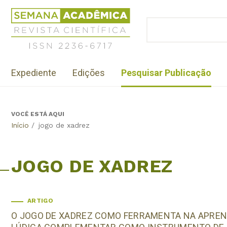
Jump
Revista
to
Científica
BUSCAR
navigation
Formulário
Semana
de
Acadêmica
busca
ISSN
Menu
2236-
Expediente
Edições
Pesquisar Publicação
institutional
6717
VOCÊ ESTÁ AQUI
Back
Início
/
jogo de xadrez
to
top
JOGO DE XADREZ
ARTIGO
O JOGO DE XADREZ COMO FERRAMENTA NA APREN