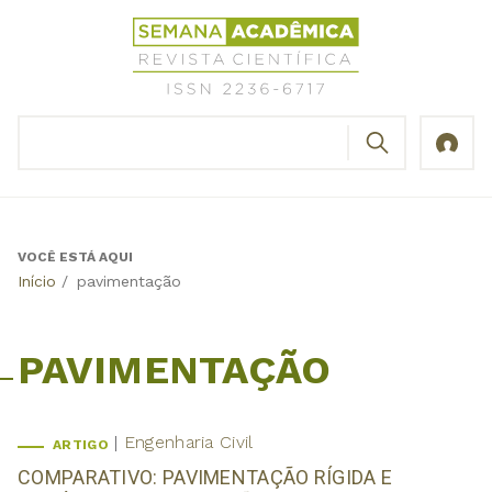
Jump
Revista
to
Científica
navigation
Semana
Acadêmica
BUSCAR
ISSN
Formulário
2236-
de
6717
busca
VOCÊ ESTÁ AQUI
Back
Início
/
pavimentação
to
top
PAVIMENTAÇÃO
Engenharia Civil
ARTIGO
COMPARATIVO: PAVIMENTAÇÃO RÍGIDA E