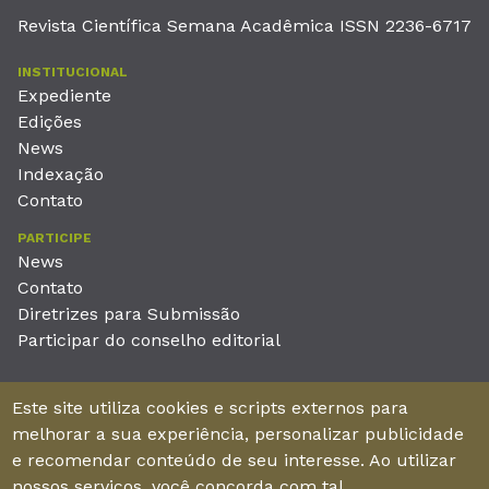
Revista Científica Semana Acadêmica ISSN 2236-6717
INSTITUCIONAL
Expediente
Edições
News
Indexação
Contato
PARTICIPE
News
Contato
Diretrizes para Submissão
Participar do conselho editorial
EDITORA
Este site utiliza cookies e scripts externos para
Unieducar Inteligência Educacional Ltda
melhorar a sua experiência, personalizar publicidade
CNPJ: 05.569.970/0001-26
e recomendar conteúdo de seu interesse. Ao utilizar
Av. Desembargador Moreira, No. 2001 – 11º andar - Bairro
nossos serviços, você concorda com tal