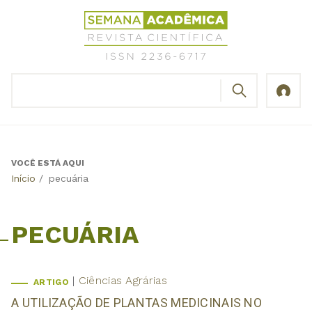
Jump
Revista
to
Científica
navigation
Semana
Acadêmica
BUSCAR
ISSN
Formulário
2236-
de
6717
busca
VOCÊ ESTÁ AQUI
Back
Início
/
pecuária
to
top
PECUÁRIA
Ciências Agrárias
ARTIGO
A UTILIZAÇÃO DE PLANTAS MEDICINAIS NO