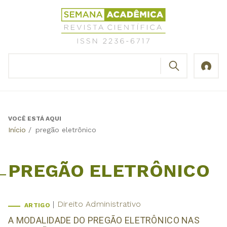
Jump
Revista
to
Científica
navigation
Semana
Acadêmica
BUSCAR
ISSN
Formulário
2236-
de
6717
busca
VOCÊ ESTÁ AQUI
Back
Início
/
pregão eletrônico
to
top
PREGÃO ELETRÔNICO
Direito Administrativo
ARTIGO
A MODALIDADE DO PREGÃO ELETRÔNICO NAS