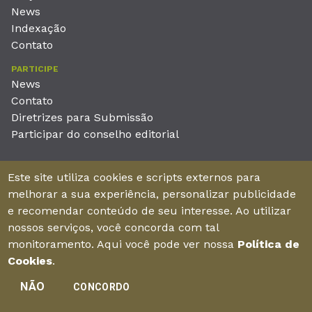
News
Indexação
Contato
PARTICIPE
News
Contato
Diretrizes para Submissão
Participar do conselho editorial
EDITORA
Este site utiliza cookies e scripts externos para
Unieducar Inteligência Educacional Ltda
melhorar a sua experiência, personalizar publicidade
CNPJ: 05.569.970/0001-26
e recomendar conteúdo de seu interesse. Ao utilizar
Av. Desembargador Moreira, No. 2001 – 11º andar - Bairro
nossos serviços, você concorda com tal
Aldeota
monitoramento. Aqui você pode ver nossa
Política de
Fortaleza – Ceará - Brasil - CEP 60170-001
Cookies
.
NÃO
CONCORDO
Enviar manuscrito
©2026Todos os direitos reservados