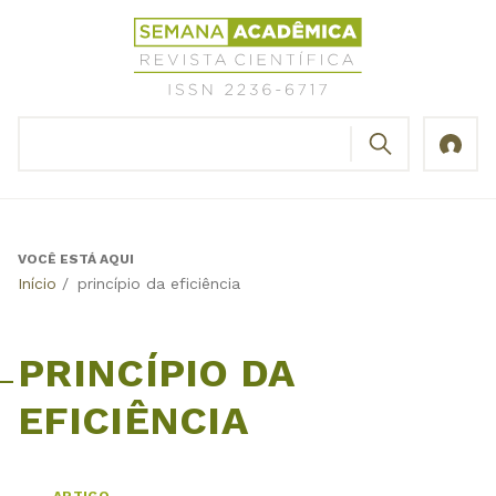
Jump
Revista
to
Científica
navigation
Semana
Acadêmica
BUSCAR
ISSN
Formulário
2236-
de
6717
busca
VOCÊ ESTÁ AQUI
Back
Início
/
princípio da eficiência
to
top
PRINCÍPIO DA
EFICIÊNCIA