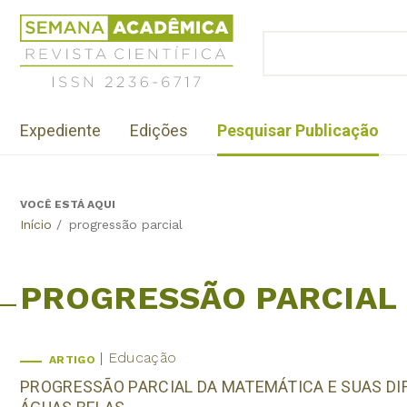
Jump
Revista
to
Científica
BUSCAR
navigation
Formulário
Semana
de
Acadêmica
busca
ISSN
Menu
2236-
Expediente
Edições
Pesquisar Publicação
institutional
6717
VOCÊ ESTÁ AQUI
Back
Início
/
progressão parcial
to
top
PROGRESSÃO PARCIAL
Educação
ARTIGO
PROGRESSÃO PARCIAL DA MATEMÁTICA E SUAS DIF