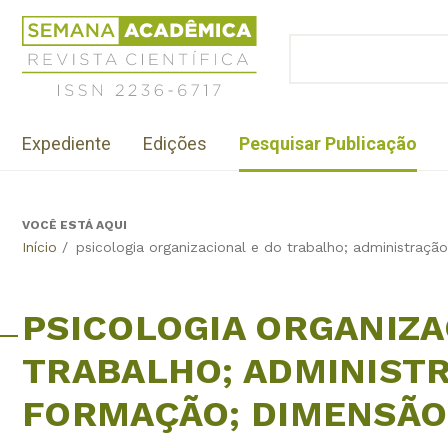
Jump
Revista
to
Científica
BUSCAR
navigation
Formulário
Semana
de
Acadêmica
busca
ISSN
Menu
2236-
Expediente
Edições
Pesquisar Publicação
institutional
6717
VOCÊ ESTÁ AQUI
Back
Início
/
psicologia organizacional e do trabalho; administraç
to
top
PSICOLOGIA ORGANIZA
TRABALHO; ADMINISTR
FORMAÇÃO; DIMENSÃ