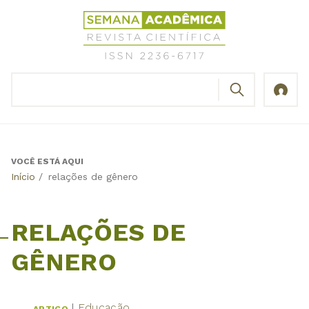
Jump
Revista
to
Científica
navigation
Semana
Acadêmica
BUSCAR
ISSN
Formulário
2236-
de
6717
busca
VOCÊ ESTÁ AQUI
Back
Início
/
relações de gênero
to
top
RELAÇÕES DE
GÊNERO
Educação