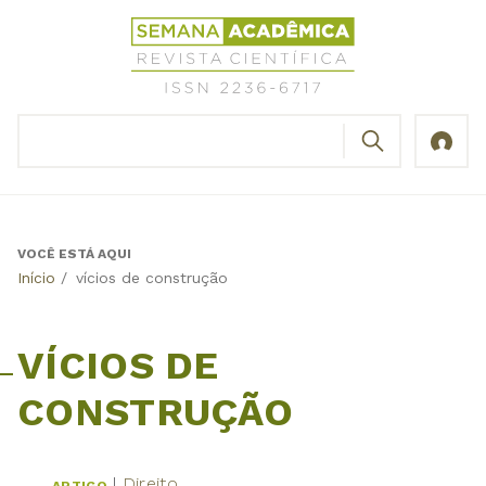
Jump
Revista
to
Científica
navigation
Semana
Acadêmica
BUSCAR
ISSN
Formulário
2236-
de
6717
busca
VOCÊ ESTÁ AQUI
Back
Início
/
vícios de construção
to
top
VÍCIOS DE
CONSTRUÇÃO
Direito