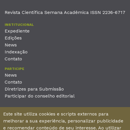
Revista Científica Semana Acadêmica ISSN 2236-6717
INSTITUCIONAL
Expediente
Edições
News
Indexação
Contato
PARTICIPE
News
Contato
Diretrizes para Submissão
Participar do conselho editorial
EDITORA
Este site utiliza cookies e scripts externos para
Unieducar Inteligência Educacional Ltda
melhorar a sua experiência, personalizar publicidade
CNPJ: 05.569.970/0001-26
e recomendar conteúdo de seu interesse. Ao utilizar
Av. Desembargador Moreira, No. 2001 – 11º andar - Bairro