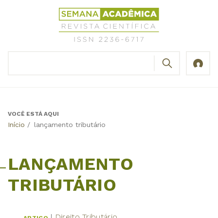
Jump
Revista
to
Científica
navigation
Semana
Acadêmica
BUSCAR
ISSN
Formulário
2236-
de
6717
busca
VOCÊ ESTÁ AQUI
Back
Início
/
lançamento tributário
to
top
LANÇAMENTO
TRIBUTÁRIO
Direito Tributário