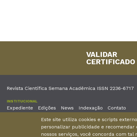
VALIDAR
CERTIFICADO
Revista Científica Semana Acadêmica ISSN 2236-6717
INSTITUCIONAL
Expediente
Edições
News
Indexação
Contato
Este site utiliza cookies e scripts exter
EDITORA
personalizar publicidade e recomendar c
Unieducar Inteligência Educacional Ltda
Av. Desembargador Mo
nossos serviços, você concorda com tal
CNPJ: 05.569.970/0001-26
Fortaleza – Ceará -