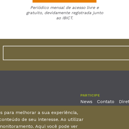
Periódico mensal de acesso livre e
gratuito, devidamente registrada junto
ao IBICT.
PARTICIPE
News
Contato
Dire
nos para melhorar a sua experiência,
onteúdo de seu interesse. Ao utilizar
reira, No. 2001 – 11º andar - Bairro Aldeota
 monitoramento. Aqui você pode ver
 Brasil - CEP 60170-001