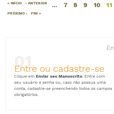
« INÍCIO
‹ ANTERIOR
…
7
8
9
10
11
Páginas
PRÓXIMO ›
FIM »
En
Entre ou cadastre-se
Clique em
Enviar seu Manuscrito
. Entre com
seu usuário e senha ou, caso não possua uma
conta, cadastre-se preenchendo todos os campos
obrigatórios.