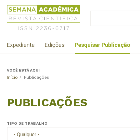
Jump
Revista
to
Científica
BUSCAR
navigation
Formulário
Semana
de
Acadêmica
busca
ISSN
Menu
2236-
Expediente
Edições
Pesquisar Publicação
institutional
6717
VOCÊ ESTÁ AQUI
Back
Início
/
Publicações
to
top
PUBLICAÇÕES
TIPO DE TRABALHO