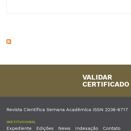
VALIDAR
CERTIFICADO
Revista Científica Semana Acadêmica ISSN 2236-6717
INSTITUCIONAL
Expediente
Edições
News
Indexação
Contato