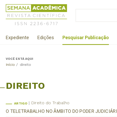
Jump
Revista
to
Científica
BUSCAR
navigation
Formulário
Semana
de
Acadêmica
busca
ISSN
Menu
2236-
Expediente
Edições
Pesquisar Publicação
institutional
6717
VOCÊ ESTÁ AQUI
Back
Início
/
direito
to
top
DIREITO
Direito do Trabalho
ARTIGO
O TELETRABALHO NO ÂMBITO DO PODER JUDICIÁRI