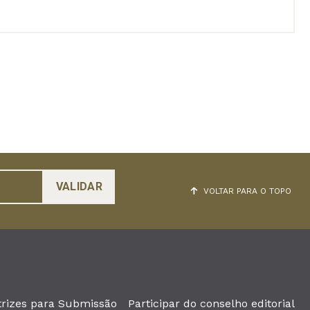
VOLTAR PARA O TOPO
trizes para Submissão
Participar do conselho editorial