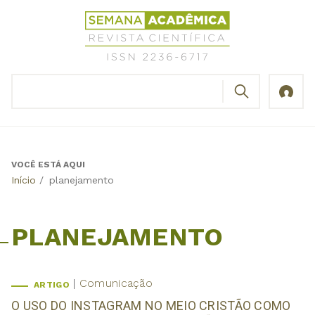
Jump
Revista
to
Científica
navigation
Semana
Acadêmica
BUSCAR
ISSN
Formulário
2236-
de
6717
busca
VOCÊ ESTÁ AQUI
Back
Início
/
planejamento
to
top
PLANEJAMENTO
Comunicação
ARTIGO
O USO DO INSTAGRAM NO MEIO CRISTÃO COMO