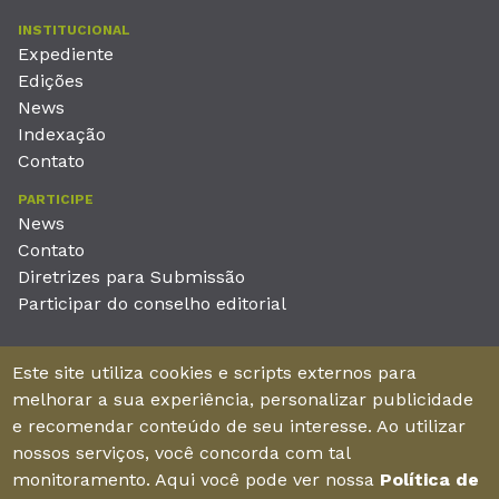
INSTITUCIONAL
Expediente
Edições
News
Indexação
Contato
PARTICIPE
News
Contato
Diretrizes para Submissão
Participar do conselho editorial
EDITORA
Este site utiliza cookies e scripts externos para
Unieducar Inteligência Educacional Ltda
melhorar a sua experiência, personalizar publicidade
CNPJ: 05.569.970/0001-26
e recomendar conteúdo de seu interesse. Ao utilizar
Av. Desembargador Moreira, No. 2001 – 11º andar - Bairro
nossos serviços, você concorda com tal
Aldeota
monitoramento. Aqui você pode ver nossa
Política de
Fortaleza – Ceará - Brasil - CEP 60170-001