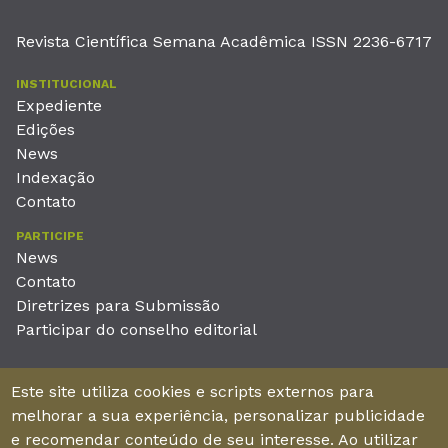
Revista Científica Semana Acadêmica ISSN 2236-6717
INSTITUCIONAL
Expediente
Edições
News
Indexação
Contato
PARTICIPE
News
Contato
Diretrizes para Submissão
Participar do conselho editorial
EDITORA
Este site utiliza cookies e scripts externos para
Unieducar Inteligência Educacional Ltda
melhorar a sua experiência, personalizar publicidade
CNPJ: 05.569.970/0001-26
e recomendar conteúdo de seu interesse. Ao utilizar
Av. Desembargador Moreira, No. 2001 – 11º andar - Bairro