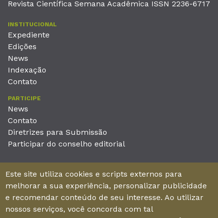
Revista Científica Semana Acadêmica ISSN 2236-6717
INSTITUCIONAL
Expediente
Edições
News
Indexação
Contato
PARTICIPE
News
Contato
Diretrizes para Submissão
Participar do conselho editorial
EDITORA
Este site utiliza cookies e scripts externos para
Unieducar Inteligência Educacional Ltda
melhorar a sua experiência, personalizar publicidade
CNPJ: 05.569.970/0001-26
e recomendar conteúdo de seu interesse. Ao utilizar
Av. Desembargador Moreira, No. 2001 – 11º andar - Bairro
nossos serviços, você concorda com tal
Aldeota