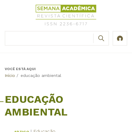
Jump
Revista
to
Científica
navigation
Semana
Acadêmica
BUSCAR
ISSN
Formulário
2236-
de
6717
busca
VOCÊ ESTÁ AQUI
Back
Início
/
educação ambiental
to
top
EDUCAÇÃO
AMBIENTAL
Educação