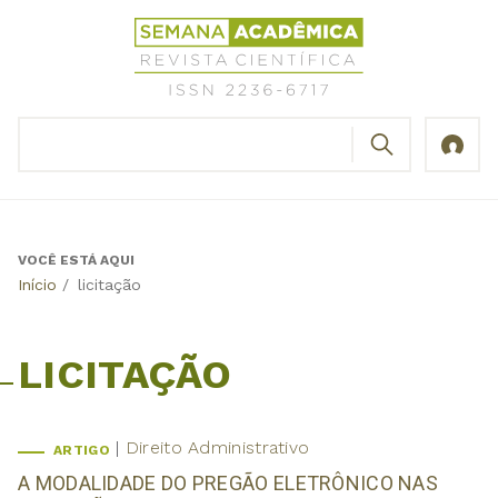
Jump
Revista
to
Científica
navigation
Semana
Acadêmica
BUSCAR
ISSN
Formulário
2236-
de
6717
busca
VOCÊ ESTÁ AQUI
Back
Início
/
licitação
to
top
LICITAÇÃO
Direito Administrativo
ARTIGO
A MODALIDADE DO PREGÃO ELETRÔNICO NAS