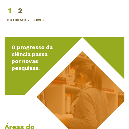
1
2
Páginas
PRÓXIMO ›
FIM »
O progresso da
ciência passa
por novas
pesquisas.
Áreas do